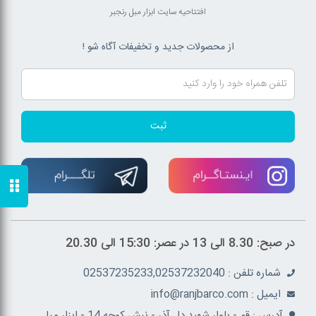
افتتاحیه سایت ابزار مبل رنجبر
از محصولات جدید و تخفیفات آگاه شو !
ثبت
در صبح: 8.30 الی 13 در عصر: 15:30 الی 20.30
شماره تلفن : 02537235233,02537232040
ايميل : info@ranjbarco.com
آدرس : قم - بلوار شهید دل آذر - نبش کوچه 14 - ابزار مبل