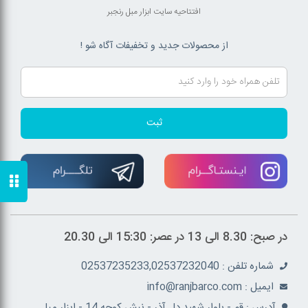
افتتاحیه سایت ابزار مبل رنجبر
از محصولات جدید و تخفیفات آگاه شو !
ثبت
در صبح: 8.30 الی 13 در عصر: 15:30 الی 20.30
شماره تلفن : 02537235233,02537232040
ايميل : info@ranjbarco.com
آدرس : قم - بلوار شهید دل آذر - نبش کوچه 14 - ابزار مبل