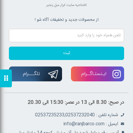
افتتاحیه سایت ابزار مبل رنجبر
از محصولات جدید و تخفیفات آگاه شو !
ثبت
در صبح: 8.30 الی 13 در عصر: 15:30 الی 20.30
شماره تلفن : 02537235233,02537232040
ايميل : info@ranjbarco.com
آدرس : قم - بلوار شهید دل آذر - نبش کوچه 14 - ابزار مبل