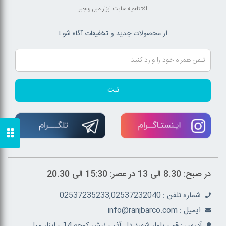
افتتاحیه سایت ابزار مبل رنجبر
از محصولات جدید و تخفیفات آگاه شو !
ثبت
در صبح: 8.30 الی 13 در عصر: 15:30 الی 20.30
شماره تلفن : 02537235233,02537232040
ايميل : info@ranjbarco.com
آدرس : قم - بلوار شهید دل آذر - نبش کوچه 14 - ابزار مبل