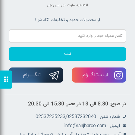
افتتاحیه سایت ابزار مبل رنجبر
از محصولات جدید و تخفیفات آگاه شو !
ثبت
در صبح: 8.30 الی 13 در عصر: 15:30 الی 20.30
شماره تلفن : 02537235233,02537232040
ايميل : info@ranjbarco.com
آدرس : قم - بلوار شهید دل آذر - نبش کوچه 14 - ابزار مبل