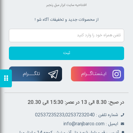
افتتاحیه سایت ابزار مبل رنجبر
از محصولات جدید و تخفیفات آگاه شو !
ثبت
در صبح: 8.30 الی 13 در عصر: 15:30 الی 20.30
شماره تلفن : 02537235233,02537232040
ايميل : info@ranjbarco.com
آدرس : قم - بلوار شهید دل آذر - نبش کوچه 14 - ابزار مبل