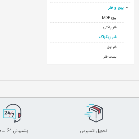
پیچ و فنر
پیچ MDF
فنر پاکتی
فنر زیگزاگ
فنر لول
بست فنر
تحويل اکسپرس
پشتيباني 24 ساعته