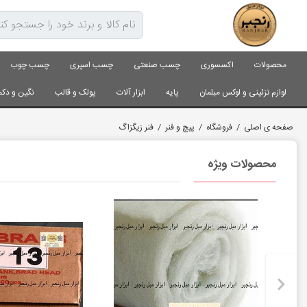
محصولات
اکسسوری
چسب صنعتی
چسب اسپری
چسب چوب
لوازم تزئینی و لوکس مبلمان
پایه
ابزار آلات
پولک و قالب
نگین و دکم
صفحه ی اصلی
/
فروشگاه
/
پیچ و فنر
/
فنر زیگزاگ
محصولات ویژه