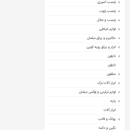
چسب اسپری
چسب چوب
چسب و حلال
لوازم خیاطی
مکانیرم و یراق مبلمان
ابزار و یراق رویه کوبی
نایلون
نایلون
سلفون
ابزار آلات ترک
لوازم تزئینی و لوکس مبلمان
پایه
ابزار آلات
پولک و قالب
نگین و دکمه