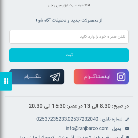
افتتاحیه سایت ابزار مبل رنجبر
از محصولات جدید و تخفیفات آگاه شو !
ثبت
در صبح: 8.30 الی 13 در عصر: 15:30 الی 20.30
شماره تلفن : 02537235233,02537232040
ايميل : info@ranjbarco.com
آدرس : قم - بلوار شهید دل آذر - نبش کوچه 14 - ابزار مبل