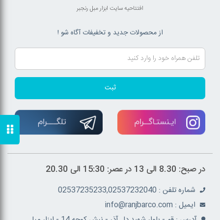
افتتاحیه سایت ابزار مبل رنجبر
از محصولات جدید و تخفیفات آگاه شو !
ثبت
در صبح: 8.30 الی 13 در عصر: 15:30 الی 20.30
شماره تلفن : 02537235233,02537232040
ايميل : info@ranjbarco.com
آدرس : قم - بلوار شهید دل آذر - نبش کوچه 14 - ابزار مبل