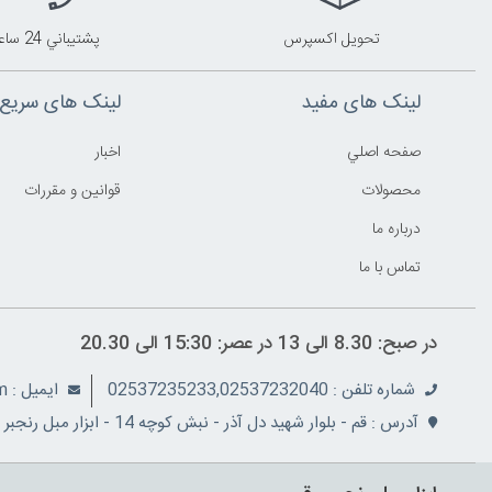
تحويل اکسپرس
پشتيباني 24 ساعته
لینک های مفید
لینک های سریع
صفحه اصلي
اخبار
محصولات
قوانين و مقررات
درباره ما
تماس با ما
در صبح: 8.30 الی 13 در عصر: 15:30 الی 20.30
شماره تلفن : 02537235233,02537232040
ايميل : info@ranjbarco.com
آدرس : قم - بلوار شهید دل آذر - نبش کوچه 14 - ابزار مبل رنجبر