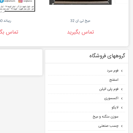
میخ تی ان 32
ریباند 60
تماس بگیرید
تماس بگی
گروههای فروشگاه
فوم سرد
اسفنج
فوم پلی اتیلن
اکسسوری
لایکو
سوزن منگنه و میخ
چسب صنعتی