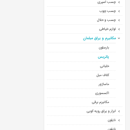
چسب اسپری
چسب چوب
چسب و حلال
لوازم خیاطی
مکانیرم و یراق مبلمان
بارسلون
پاتریس
خلبانی
کلاف مبل
ماساژور
اکسسوری
مکانیزم برقی
ابزار و یراق رویه کوبی
نایلون
نایلون