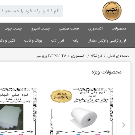
محصولات
اکسسوری
چسب صنعتی
چسب اسپری
چسب چوب
لوازم تزئینی و لوکس مبلمان
پایه
ابزار آلات
پولک و قالب
نگین و دکم
صفحه ی اصلی
/
فروشگاه
/
اکسسوری
/
F/FPO3 TV پریز میز
محصولات ویژه