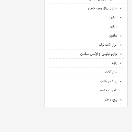
ابزار و یراق رویه کوبی
نایلون
نایلون
سلفون
ابزار آلات ترک
لوازم تزئینی و لوکس مبلمان
پایه
ابزار آلات
پولک و قالب
نگین و دکمه
پیچ و فنر