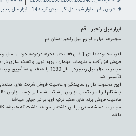
شماره تلفن : 02537235233,02537232040
ايميل : info@ranjbarco.com
آدرس : قم - بلوار شهید دل آذر - نبش کوچه 14 - ابزار مبل رنجبر
ابزار مبل رنجبر - قم
مجموعه ابزار و لوازم مبل رنجبر استان قم
فروش ابزارآلات و ملزومات مبلمان ، رویه کوبی و تشک سازی در اس
مجموعه ابزار مبل رنجبر در سال 1380 
تأسیس شد.
این مجموعه دارای نمایندگی و عاملیت فروش شرکت های متعدد
پیشگام ابر البرز ، ثمین ، پارس و شرکت شیمیایی چسب پارس،دنا،
عاملیت فروش برند های معتبر ترکیه ای،ایرانی،چینی میباشد.
مجموعه همیشه سعی بر این داشته و خواهد داشت که همیشه کالای 
باشد