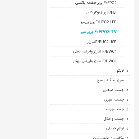
F/FPO2 پریز صفحه پلکسی
F/FBI پریز توکار کتابی
F/UPO2 LEDپریز زیرمیز
F/FPO3 TV پریز میز
F/BUC2 USBشارژر
F/BWC1 شارژر وایرلس دفنی
F/UWC1 شارژر وایرلس زیرکار
لایکو
سوزن منگنه و میخ
چسب صنعتی
چسب اسپری
چسب چوب
چسب و حلال
لوازم خیاطی
مکانیرم و یراق مبلمان