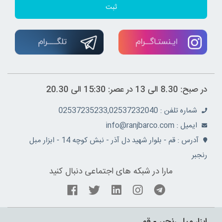
ثبت
در صبح: 8.30 الی 13 در عصر: 15:30 الی 20.30
شماره تلفن : 02537235233,02537232040
ايميل : info@ranjbarco.com
آدرس : قم - بلوار شهید دل آذر - نبش کوچه 14 - ابزار مبل
رنجبر
مارا در شبکه های اجتماعی دنبال کنید