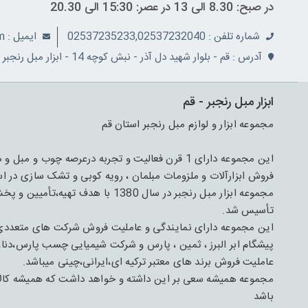
در صبح: 8.30 الی 13 در عصر: 15:30 الی 20.30
شماره تلفن : 02537235233,02537232040
ايميل : info@ranjbarco.com
آدرس : قم - بلوار شهید دل آذر - نبش کوچه 14 - ابزار مبل رنجبر
ابزار مبل رنجبر - قم
مجموعه ابزار و لوازم مبل رنجبر استان قم
فروش ابزارآلات و ملزومات مبلمان ، رویه کوبی و تشک سازی در اس
مجموعه ابزار مبل رنجبر در سال 1380 
تأسیس شد.
این مجموعه دارای نمایندگی و عاملیت فروش شرکت های متعدد
پیشگام ابر البرز ، ثمین ، پارس و شرکت شیمیایی چسب پارس،دنا،
عاملیت فروش برند های معتبر ترکیه ای،ایرانی،چینی میباشد.
مجموعه همیشه سعی بر این داشته و خواهد داشت که همیشه کالای 
باشد