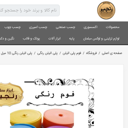
محصولات
اکسسوری
چسب صنعتی
چسب اسپری
چسب چوب
لوازم تزئینی و لوکس مبلمان
پایه
ابزار آلات
پولک و قالب
نگین و دکم
صفحه ی اصلی
/
فروشگاه
/
فوم پلی اتیلن
/
پلی اتیلن رنگی
/
پلی اتیلن رنگی 10 میل آبی