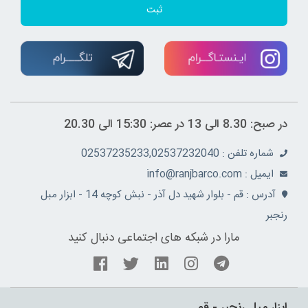
ثبت
در صبح: 8.30 الی 13 در عصر: 15:30 الی 20.30
شماره تلفن : 02537235233,02537232040
ايميل : info@ranjbarco.com
آدرس : قم - بلوار شهید دل آذر - نبش کوچه 14 - ابزار مبل
رنجبر
مارا در شبکه های اجتماعی دنبال کنید