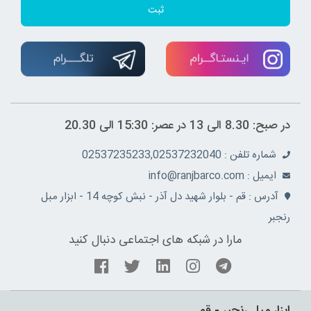
ثبت
در صبح: 8.30 الی 13 در عصر: 15:30 الی 20.30
شماره تلفن : 02537235233,02537232040
ايميل : info@ranjbarco.com
آدرس : قم - بلوار شهید دل آذر - نبش کوچه 14 - ابزار مبل
رنجبر
مارا در شبکه های اجتماعی دنبال کنید