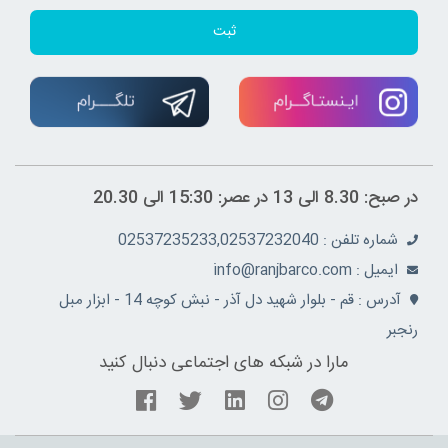
ثبت
در صبح: 8.30 الی 13 در عصر: 15:30 الی 20.30
شماره تلفن : 02537235233,02537232040
ايميل : info@ranjbarco.com
آدرس : قم - بلوار شهید دل آذر - نبش کوچه 14 - ابزار مبل
رنجبر
مارا در شبکه های اجتماعی دنبال کنید