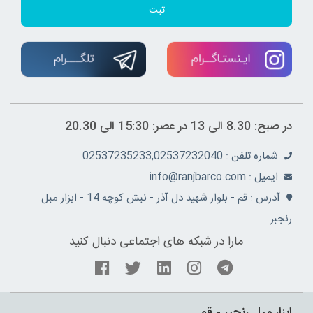
ثبت
در صبح: 8.30 الی 13 در عصر: 15:30 الی 20.30
شماره تلفن : 02537235233,02537232040
ايميل : info@ranjbarco.com
آدرس : قم - بلوار شهید دل آذر - نبش کوچه 14 - ابزار مبل
رنجبر
مارا در شبکه های اجتماعی دنبال کنید