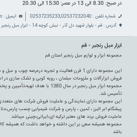
در صبح: 8.30 الی 13 در عصر: 15:30 الی 20.30
شماره تلفن : 02537235233,02537232040
ايميل : info@ranjbarco.com
آدرس : قم - بلوار شهید دل آذر - نبش کوچه 14 - ابزار مبل رنجبر
ابزار مبل رنجبر - قم
مجموعه ابزار و لوازم مبل رنجبر استان قم
فروش ابزارآلات و ملزومات مبلمان ، رویه کوبی و تشک سازی در اس
مجموعه ابزار مبل رنجبر در سال 1380 
تأسیس شد.
این مجموعه دارای نمایندگی و عاملیت فروش شرکت های متعدد
پیشگام ابر البرز ، ثمین ، پارس و شرکت شیمیایی چسب پارس،دنا،
عاملیت فروش برند های معتبر ترکیه ای،ایرانی،چینی میباشد.
مجموعه همیشه سعی بر این داشته و خواهد داشت که همیشه کالای 
باشد