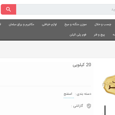
چسب و حلال
سوزن منگنه و میخ
لوازم خیاطی
مکانیرم و یراق مبلمان
ل
ه
پیچ و فنر
فوم پلی اتیلن
20 کیلویی
دسته بندی :
اسفنج
گارانتی :