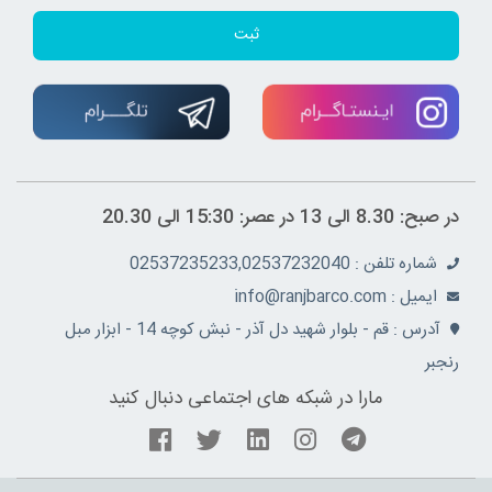
ثبت
در صبح: 8.30 الی 13 در عصر: 15:30 الی 20.30
شماره تلفن : 02537235233,02537232040
ايميل : info@ranjbarco.com
آدرس : قم - بلوار شهید دل آذر - نبش کوچه 14 - ابزار مبل
رنجبر
مارا در شبکه های اجتماعی دنبال کنید