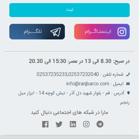
ثبت
در صبح: 8.30 الی 13 در عصر: 15:30 الی 20.30
شماره تلفن : 02537235233,02537232040
ايميل : info@ranjbarco.com
آدرس : قم - بلوار شهید دل آذر - نبش کوچه 14 - ابزار مبل
رنجبر
مارا در شبکه های اجتماعی دنبال کنید