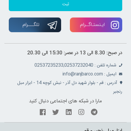
ثبت
در صبح: 8.30 الی 13 در عصر: 15:30 الی 20.30
شماره تلفن : 02537235233,02537232040
ايميل : info@ranjbarco.com
آدرس : قم - بلوار شهید دل آذر - نبش کوچه 14 - ابزار مبل
رنجبر
مارا در شبکه های اجتماعی دنبال کنید