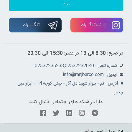
ثبت
در صبح: 8.30 الی 13 در عصر: 15:30 الی 20.30
شماره تلفن : 02537235233,02537232040
ايميل : info@ranjbarco.com
آدرس : قم - بلوار شهید دل آذر - نبش کوچه 14 - ابزار مبل
رنجبر
مارا در شبکه های اجتماعی دنبال کنید