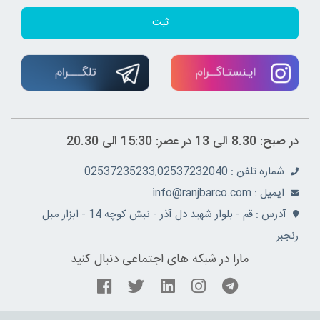
ثبت
در صبح: 8.30 الی 13 در عصر: 15:30 الی 20.30
شماره تلفن : 02537235233,02537232040
ايميل : info@ranjbarco.com
آدرس : قم - بلوار شهید دل آذر - نبش کوچه 14 - ابزار مبل
رنجبر
مارا در شبکه های اجتماعی دنبال کنید