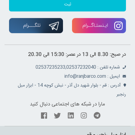
ثبت
در صبح: 8.30 الی 13 در عصر: 15:30 الی 20.30
شماره تلفن : 02537235233,02537232040
ايميل : info@ranjbarco.com
آدرس : قم - بلوار شهید دل آذر - نبش کوچه 14 - ابزار مبل
رنجبر
مارا در شبکه های اجتماعی دنبال کنید