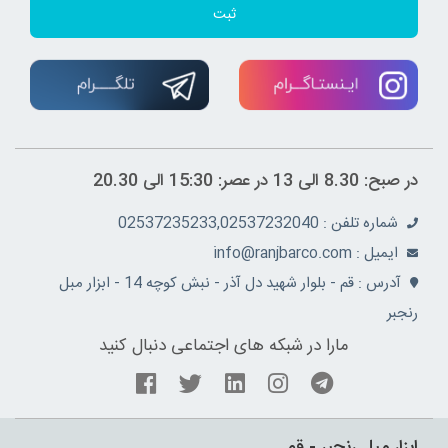
ثبت
در صبح: 8.30 الی 13 در عصر: 15:30 الی 20.30
شماره تلفن : 02537235233,02537232040
ايميل : info@ranjbarco.com
آدرس : قم - بلوار شهید دل آذر - نبش کوچه 14 - ابزار مبل
رنجبر
مارا در شبکه های اجتماعی دنبال کنید