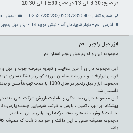
در صبح: 8.30 الی 13 در عصر: 15:30 الی 20.30
شماره تلفن : 02537235233,02537232040
ايميل : info@ranjbarco.com
آدرس : قم - بلوار شهید دل آذر - نبش کوچه 14 - ابزار مبل رنجبر
ابزار مبل رنجبر - قم
مجموعه ابزار و لوازم مبل رنجبر استان قم
فروش ابزارآلات و ملزومات مبلمان ، رویه کوبی و تشک سازی در اس
مجموعه ابزار مبل رنجبر در سال 1380 
تأسیس شد.
این مجموعه دارای نمایندگی و عاملیت فروش شرکت های متعدد
پیشگام ابر البرز ، ثمین ، پارس و شرکت شیمیایی چسب پارس،دنا،
عاملیت فروش برند های معتبر ترکیه ای،ایرانی،چینی میباشد.
مجموعه همیشه سعی بر این داشته و خواهد داشت که همیشه کالای 
باشد