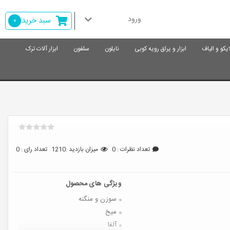
ورود
سبد خرید
0
ایکو و الیاف
ابزار و یراق رویه کوبی
نایلون
سلفون
ابزار آلات ترک
تعداد نظرات : 0
میزان بازدید :1210
تعداد رای : 0
سوزن و منگنه
میخ
آلفا