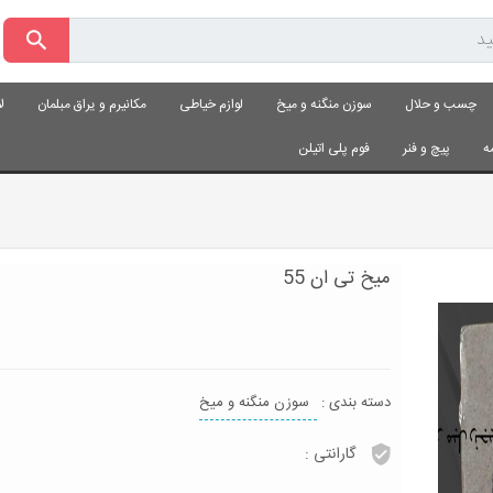
چسب و حلال
سوزن منگنه و میخ
لوازم خیاطی
مکانیرم و یراق مبلمان
ل
ه
پیچ و فنر
فوم پلی اتیلن
میخ تی ان 55
دسته بندی :
سوزن منگنه و میخ
گارانتی :