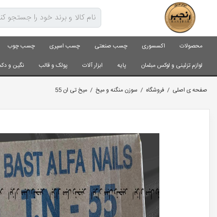
محصولات
اکسسوری
چسب صنعتی
چسب اسپری
چسب چوب
لوازم تزئینی و لوکس مبلمان
پایه
ابزار آلات
پولک و قالب
نگین و دکم
صفحه ی اصلی
/
فروشگاه
/
سوزن منگنه و میخ
/
میخ تی ان 55