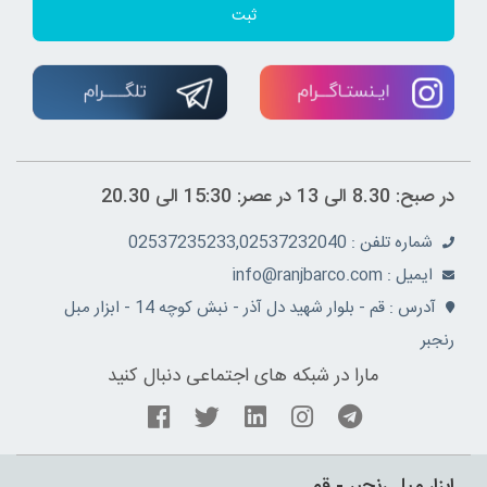
ثبت
در صبح: 8.30 الی 13 در عصر: 15:30 الی 20.30
شماره تلفن : 02537235233,02537232040
ايميل : info@ranjbarco.com
آدرس : قم - بلوار شهید دل آذر - نبش کوچه 14 - ابزار مبل
رنجبر
مارا در شبکه های اجتماعی دنبال کنید