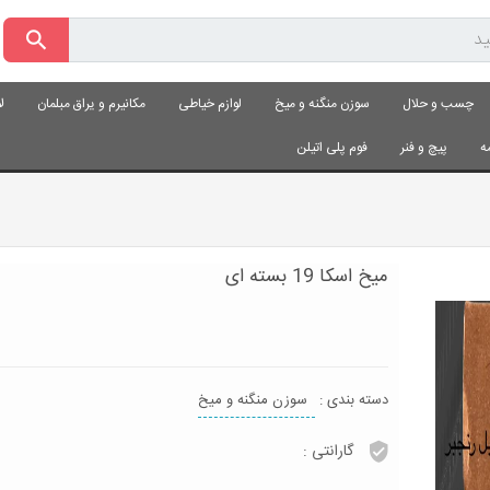
چسب و حلال
سوزن منگنه و میخ
لوازم خیاطی
مکانیرم و یراق مبلمان
ل
ه
پیچ و فنر
فوم پلی اتیلن
میخ اسکا 19 بسته ای
دسته بندی :
سوزن منگنه و میخ
گارانتی :