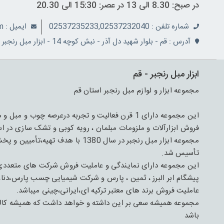
در صبح: 8.30 الی 13 در عصر: 15:30 الی 20.30
شماره تلفن : 02537235233,02537232040
ايميل : info@ranjbarco.com
آدرس : قم - بلوار شهید دل آذر - نبش کوچه 14 - ابزار مبل رنجبر
ابزار مبل رنجبر - قم
مجموعه ابزار و لوازم مبل رنجبر استان قم
فروش ابزارآلات و ملزومات مبلمان ، رویه کوبی و تشک سازی در اس
مجموعه ابزار مبل رنجبر در سال 1380 
تأسیس شد.
این مجموعه دارای نمایندگی و عاملیت فروش شرکت های متعدد
پیشگام ابر البرز ، ثمین ، پارس و شرکت شیمیایی چسب پارس،دنا،
عاملیت فروش برند های معتبر ترکیه ای،ایرانی،چینی میباشد.
مجموعه همیشه سعی بر این داشته و خواهد داشت که همیشه کالای 
باشد