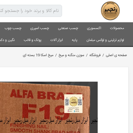
محصولات
اکسسوری
چسب صنعتی
چسب اسپری
چسب چوب
لوازم تزئینی و لوکس مبلمان
پایه
ابزار آلات
پولک و قالب
نگین و دکم
صفحه ی اصلی
/
فروشگاه
/
سوزن منگنه و میخ
/
میخ اسکا 19 بسته ای