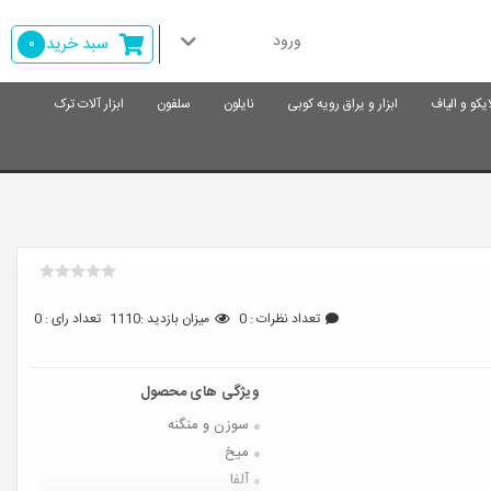
ورود
سبد خرید
0
ایکو و الیاف
ابزار و یراق رویه کوبی
نایلون
سلفون
ابزار آلات ترک
تعداد نظرات : 0
میزان بازدید :1110
تعداد رای : 0
سوزن و منگنه
میخ
آلفا