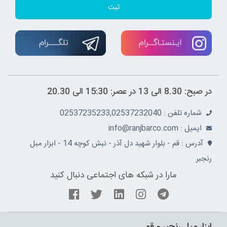
ثبت
در صبح: 8.30 الی 13 در عصر: 15:30 الی 20.30
شماره تلفن : 02537235233,02537232040
ايميل : info@ranjbarco.com
آدرس : قم - بلوار شهید دل آذر - نبش کوچه 14 - ابزار مبل
رنجبر
مارا در شبکه های اجتماعی دنبال کنید