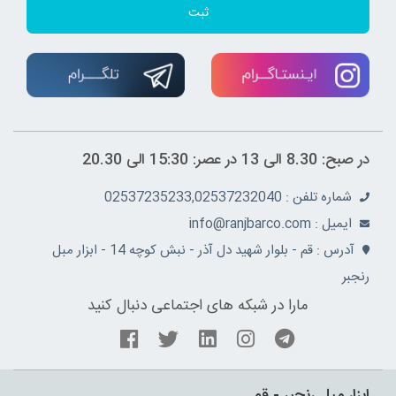
ثبت
در صبح: 8.30 الی 13 در عصر: 15:30 الی 20.30
شماره تلفن : 02537235233,02537232040
ايميل : info@ranjbarco.com
آدرس : قم - بلوار شهید دل آذر - نبش کوچه 14 - ابزار مبل
رنجبر
مارا در شبکه های اجتماعی دنبال کنید