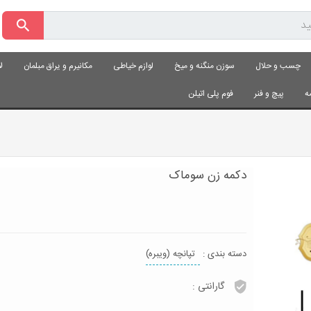
چسب و حلال
سوزن منگنه و میخ
لوازم خیاطی
مکانیرم و یراق مبلمان
ل
ه
پیچ و فنر
فوم پلی اتیلن
دکمه زن سوماک
دسته بندی :
تپانچه (ویبره)
گارانتی :