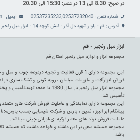
در صبح: 8.30 الی 13 در عصر: 15:30 الی 20.30
شماره تلفن : 02537235233,02537232040
ايميل : info@ranjbarco.com
آدرس : قم - بلوار شهید دل آذر - نبش کوچه 14 - ابزار مبل رنجبر
ابزار مبل رنجبر - قم
مجموعه ابزار و لوازم مبل رنجبر استان قم
فروش ابزارآلات و ملزومات مبلمان ، رویه کوبی و تشک سازی در اس
مجموعه ابزار مبل رنجبر در سال 1380 
تأسیس شد.
این مجموعه دارای نمایندگی و عاملیت فروش شرکت های متعدد
پیشگام ابر البرز ، ثمین ، پارس و شرکت شیمیایی چسب پارس،دنا،
عاملیت فروش برند های معتبر ترکیه ای،ایرانی،چینی میباشد.
مجموعه همیشه سعی بر این داشته و خواهد داشت که همیشه کالای 
باشد