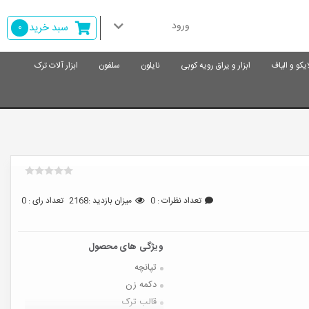
ورود
سبد خرید
0
ایکو و الیاف
ابزار و یراق رویه کوبی
نایلون
سلفون
ابزار آلات ترک
تعداد نظرات : 0
میزان بازدید :2168
تعداد رای : 0
تپانچه
دکمه زن
قالب ترک