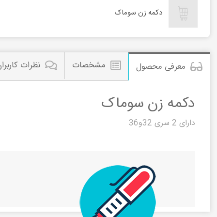
دکمه زن سوماک
مشخصات
نظرات کاربرا
معرفی محصول
دکمه زن سوماک
دارای 2 سری 32و36
تپانچه دکمه زن
مشاهده این م