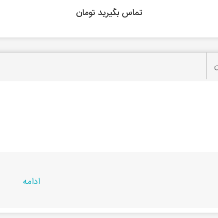
تماس بگیرید تومان
ن
 تایوانی برند سوماک(ویبره)
ادامه
حصول در
راشین کالا