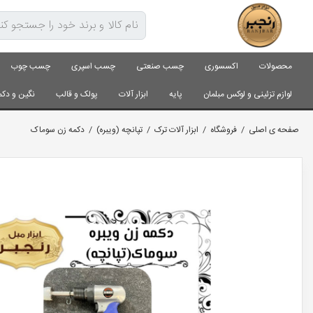
محصولات
اکسسوری
چسب صنعتی
چسب اسپری
چسب چوب
لوازم تزئینی و لوکس مبلمان
پایه
ابزار آلات
پولک و قالب
نگین و دکم
صفحه ی اصلی
/
فروشگاه
/
ابزار آلات ترک
/
تپانچه (ویبره)
/
دکمه زن سوماک